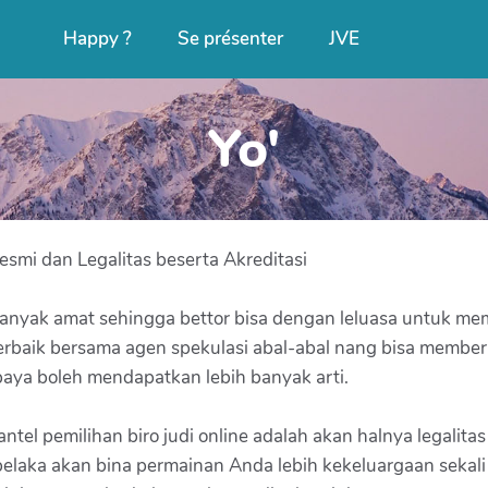
Happy ?
Se présenter
JVE
Yo'
esmi dan Legalitas beserta Akreditasi
 banyak amat sehingga bettor bisa dengan leluasa untuk memil
rbaik bersama agen spekulasi abal-abal nang bisa memberat
upaya boleh mendapatkan lebih banyak arti.
el pemilihan biro judi online adalah akan halnya legalitas 
 belaka akan bina permainan Anda lebih kekeluargaan sekali