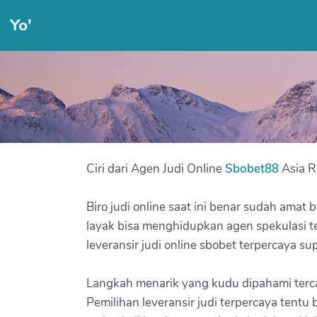
Yo'
Ciri dari Agen Judi Online
Sbobet88
Asia R
Biro judi online saat ini benar sudah amat
layak bisa menghidupkan agen spekulasi te
leveransir judi online sbobet terpercaya s
Langkah menarik yang kudu dipahami tercant
Pemilihan leveransir judi terpercaya tentu