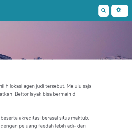
Rechercher
ih lokasi agen judi tersebut. Melulu saja
kan. Bettor layak bisa bermain di
beserta akreditasi berasal situs maktub.
 dengan peluang faedah lebih adi- dari